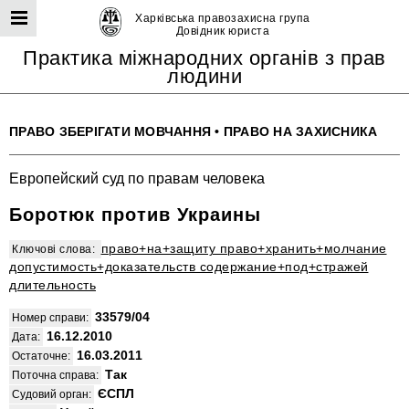
Харківська правозахисна група
Довідник юриста
Практика міжнародних органів з прав
людини
ПРАВО ЗБЕРІГАТИ МОВЧАННЯ
•
ПРАВО НА ЗАХИСНИКА
Европейский суд по правам человека
Боротюк против Украины
право+на+защиту право+хранить+молчание
Ключові слова:
допустимость+доказательств содержание+под+стражей
длительность
33579/04
Номер справи:
16.12.2010
Дата:
16.03.2011
Остаточне:
Так
Поточна справа:
ЄСПЛ
Судовий орган: