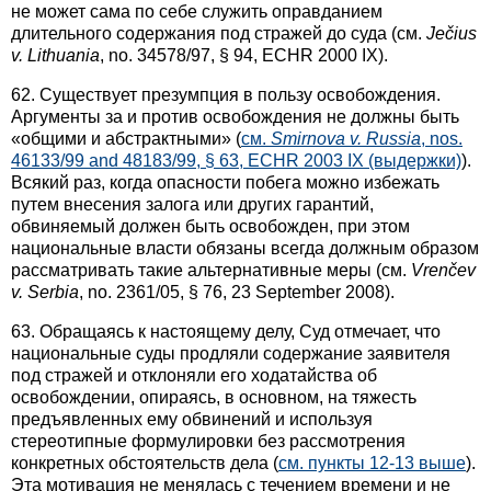
не может сама по себе служить оправданием
длительного содержания под стражей до суда (см.
Ječius
v. Lithuania
, no. 34578/97, § 94, ECHR 2000 IX).
62. Существует презумпция в пользу освобождения.
Аргументы за и против освобождения не должны быть
«общими и абстрактными» (
см.
Smirnova
v.
Russia
, nos.
46133/99 and 48183/99, § 63, ECHR 2003 IX (выдержки)
).
Всякий раз, когда опасности побега можно избежать
путем внесения залога или других гарантий,
обвиняемый должен быть освобожден, при этом
национальные власти обязаны всегда должным образом
рассматривать такие альтернативные меры (см.
Vrenčev
v. Serbia
, no. 2361/05, § 76, 23 September 2008).
63. Обращаясь к настоящему делу, Суд отмечает, что
национальные суды продляли содержание заявителя
под стражей и отклоняли его ходатайства об
освобождении, опираясь, в основном, на тяжесть
предъявленных ему обвинений и используя
стереотипные формулировки без рассмотрения
конкретных обстоятельств дела (
см. пункты 12-13 выше
).
Эта мотивация не менялась с течением времени и не