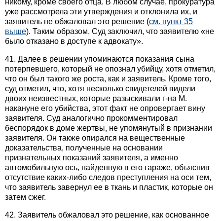
никому, кроме своего отца. В любом случае, прокуратура
уже рассмотрела эти утверждения и отклонила их, и
заявитель не обжаловал это решение (
см. пункт 35
выше
). Таким образом, Суд заключил, что заявителю «не
было отказано в доступе к адвокату».
41. Далее в решении упоминаются показания сына
потерпевшего, который не опознал убийцу, хотя отметил,
что он был такого же роста, как и заявитель. Кроме того,
суд отметил, что, хотя несколько свидетелей видели
двоих неизвестных, которые разыскивали г-на М.
накануне его убийства, этот факт не опровергает вину
заявителя. Суд аналогично прокомментировал
беспорядок в доме жертвы, не упомянутый в признании
заявителя. Он также опирался на вещественные
доказательства, полученные на основании
признательных показаний заявителя, а именно
автомобильную ось, найденную в его гараже, объяснив
отсутствие каких-либо следов преступления на оси тем,
что заявитель завернул ее в ткань и пластик, которые он
затем сжег.
42. Заявитель обжаловал это решение, как основанное