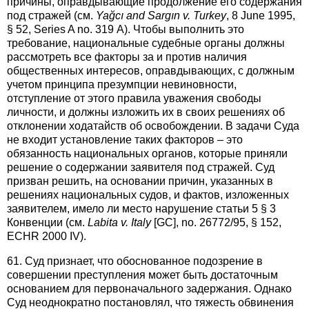
причины, оправдывающие продолжение его содержания
под стражей (см.
Yağcı and Sargın v. Turkey
, 8 June 1995,
§ 52, Series A no. 319 A). Чтобы выполнить это
требование, национальные судебные органы должны
рассмотреть все факторы за и против наличия
общественных интересов, оправдывающих, с должным
учетом принципа презумпции невиновности,
отступление от этого правила уважения свободы
личности, и должны изложить их в своих решениях об
отклонении ходатайств об освобождении. В задачи Суда
не входит установление таких факторов – это
обязанность национальных органов, которые приняли
решение о содержании заявителя под стражей. Суд
призван решить, на основании причин, указанных в
решениях национальных судов, и фактов, изложенных
заявителем, имело ли место нарушение статьи 5 § 3
Конвенции (см.
Labita v. Italy
[GC], no. 26772/95, § 152,
ECHR 2000 IV).
61. Суд признает, что обоснованное подозрение в
совершении преступления может быть достаточным
основанием для первоначального задержания. Однако
Суд неоднократно постановлял, что тяжесть обвинения