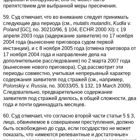
препятствием для выбранной меры пресечения.
59. Суд отмечает, что во внимание следует принимать
следующие два периода (см.,
mutatis mutandis
,
Kudła v.
Poland
[GC], no. 30210/96, § 104, ECHR 2000 XI): с 19
апреля 2003 года (задержание заявителя) по 17 ноября
2004 года (вынесение приговора судом первой
инстанции), и с 8 ноября 2005 года (отмена приговора от
17 ноября 2004 года и направление дела на
дополнительное расследование) по 2 марта 2007 года
(вынесение нового приговора). Суд рассмотрит эти
периоды совместно, учитывая непрерывный характер
содержания заявителя под стражей (см., например,
Polonskiy v. Russia
, no. 30033/05, § 132, 19 March 2009).
Следовательно, предварительное содержание
заявителя под стражей длилось, в общей сложности, два
года и почти одиннадцать месяцев.
60. Суд отмечает, что согласно второй части статьи 5 § 3,
лицо, обвиняемое в совершении преступления, должно
быть освобождено до суда, если государство не может
показать, что «имеются релевантные и достаточные»