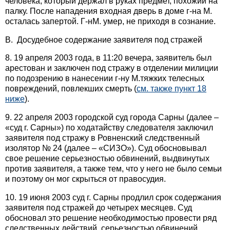
человека, который держал в руках предмет, похожий на
палку. После нападения входная дверь в доме г-на М.
осталась запертой. Г-нМ. умер, не приходя в сознание.
B. Досудебное содержание заявителя под стражей
8. 19 апреля 2003 года, в 11:20 вечера, заявитель был
арестован и заключен под стражу в отделении милиции
по подозрению в нанесении г-ну М.тяжких телесных
повреждений, повлекших смерть (
см. также пункт 18
ниже
).
9. 22 апреля 2003 городской суд города Сарны (далее –
«суд г. Сарны») по ходатайству следователя заключил
заявителя под стражу в Ровненский следственный
изолятор № 24 (далее – «СИЗО»). Суд обосновывал
свое решение серьезностью обвинений, выдвинутых
против заявителя, а также тем, что у него не было семьи
и поэтому он мог скрыться от правосудия.
10. 19 июня 2003 суд г. Сарны продлил срок содержания
заявителя под стражей до четырех месяцев. Суд
обосновал это решение необходимостью провести ряд
следственных действий, серьезностью обвинений,