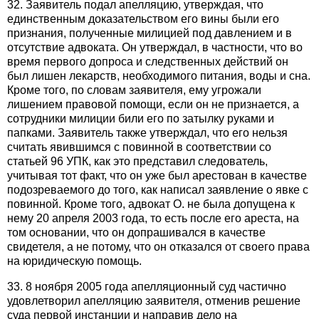
32. Заявитель подал апелляцию, утверждая, что
единственным доказательством его вины были его
признания, полученные милицией под давлением и в
отсутствие адвоката. Он утверждал, в частности, что во
время первого допроса и следственных действий он
был лишен лекарств, необходимого питания, воды и сна.
Кроме того, по словам заявителя, ему угрожали
лишением правовой помощи, если он не признается, а
сотрудники милиции били его по затылку руками и
папками. Заявитель также утверждал, что его нельзя
считать явившимся с повинной в соответствии со
статьей 96 УПК, как это представил следователь,
учитывая тот факт, что он уже был арестован в качестве
подозреваемого до того, как написал заявление о явке с
повинной. Кроме того, адвокат О. не была допущена к
нему 20 апреля 2003 года, то есть после его ареста, на
том основании, что он допрашивался в качестве
свидетеля, а не потому, что он отказался от своего права
на юридическую помощь.
33. 8 ноября 2005 года апелляционный суд частично
удовлетворил апелляцию заявителя, отменив решение
суда первой инстанции и направив дело на