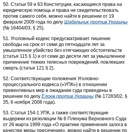
50. Статьи 59 и 63 Конституции, касающиеся права на
юридическую помощь и права не свидетельствовать
против самого себя, можно найти в решении от 19
февраля 2009 года по делу
Шабельник против Украины
(№ 16404/03, § 25).
51. Уголовный кодекс предусматривает лишение
свободы на срок от семи до пятнадцати лет за
умышленное убийство без отягчающих обстоятельств
(статья 115 § 1) и от семи до десяти лет за умышленное
причинение тяжких телесных повреждений, повлекших
смерть (статья 121 § 2).
52. Соответствующие положения Уголовно-
процессуального кодекса («УПК») в отношении
превентивных мер в ожидании суда приведены в
решении по делу
Елоев против Украины
(№ 17283/02, §
35, 6 ноября 2008 года).
53. Статья 154-1 УПК, а также соответствующие
выдержки из резолюции № 6 Пленума Верховного Суда
от 26 марта 1999 года «О практике применения залога в
качестве меры пресечения», можно найти в решении по