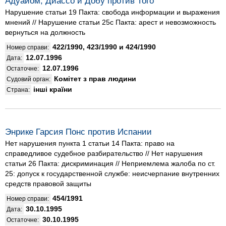
Адуайом, Диассо и Добу против Того
Нарушение статьи 19 Пакта: свобода информации и выражения
мнений // Нарушение статьи 25с Пакта: арест и невозможность
вернуться на должность
422/1990, 423/1990 и 424/1990
Номер справи:
12.07.1996
Дата:
12.07.1996
Остаточне:
Комітет з прав людини
Судовий орган:
інші країни
Страна:
Энрике Гарсия Понс против Испании
Нет нарушения пункта 1 статьи 14 Пакта: право на
справедливое судебное разбирательство // Нет нарушения
статьи 26 Пакта: дискриминация // Неприемлема жалоба по ст.
25: допуск к государственной службе: неисчерпание внутренних
средств правовой защиты
454/1991
Номер справи:
30.10.1995
Дата:
30.10.1995
Остаточне: