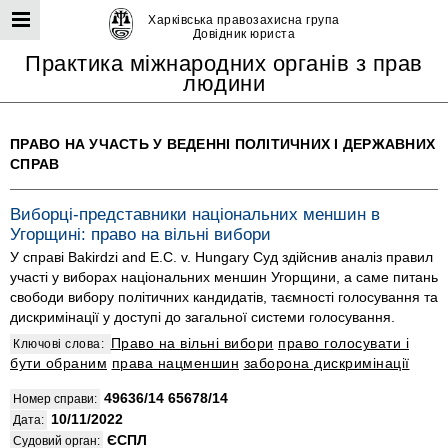
Харківська правозахисна група
Довідник юриста
Практика міжнародних органів з прав
людини
ПРАВО НА УЧАСТЬ У ВЕДЕННІ ПОЛІТИЧНИХ І ДЕРЖАВНИХ
СПРАВ
Виборці-представники національних меншин в
Угорщині: право на вільні вибори
У справі Bakirdzi and E.C. v. Hungary Суд здійснив аналіз правил
участі у виборах національних меншин Угорщини, а саме питань
свободи вибору політичних кандидатів, таємності голосування та
дискримінації у доступі до загальної системи голосування.
Право на вільні вибори
право голосувати і
Ключові слова:
бути обраним
права нацменшин
заборона дискримінації
49636/14 65678/14
Номер справи:
10/11/2022
Дата:
ЄСПЛ
Судовий орган: