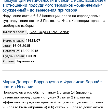
презумпции невиновности в связи с использованием
в отношении подсудимого терминов «обвиняемый/
осужденный» до вынесения приговора
Нарушение статьи 6 § 2 Конвенции: право на справедливый
суд; нарушение статьи 3 Протокола № 1 к Конвенции: право на
свободные выборы
Дічле Садак Dicle Sadak
Ключові слова:
48621/07
Номер справи:
16.06.2015
Дата:
16.09.2015
Остаточне:
ЄСПЛ
Судовий орган:
Туреччина
Страна:
Мария Долорес Баррьонуэво и Франсиско Бернабе
против Испании
Неприемлемы жалобы по пункту 1 статьи 14 (право на
равенство перед судами), пункту 3 статьи 2 (право на
эффективное средство правовой защиты) и пунктам c) статьи
25 (право быть избранным) и b) статьи 25 (право допускаться