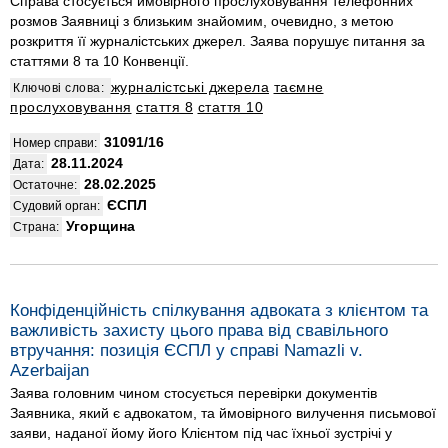
Справа стосується ймовірного прослуховування телефонних
розмов Заявниці з близьким знайомим, очевидно, з метою
розкриття її журналістських джерел. Заява порушує питання за
статтями 8 та 10 Конвенції.
журналістські джерела
таємне
Ключові слова:
прослуховування
стаття 8
стаття 10
31091/16
Номер справи:
28.11.2024
Дата:
28.02.2025
Остаточне:
ЄСПЛ
Судовий орган:
Угорщина
Страна:
Конфіденційність спілкування адвоката з клієнтом та
важливість захисту цього права від свавільного
втручання: позиція ЄСПЛ у справі Namazli v.
Azerbaijan
Заява головним чином стосується перевірки документів
Заявника, який є адвокатом, та ймовірного вилучення письмової
заяви, наданої йому його Клієнтом під час їхньої зустрічі у