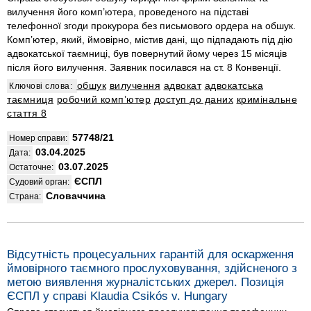
вилучення його комп’ютера, проведеного на підставі
телефонної згоди прокурора без письмового ордера на обшук.
Комп’ютер, який, ймовірно, містив дані, що підпадають під дію
адвокатської таємниці, був повернутий йому через 15 місяців
після його вилучення. Заявник посилався на ст. 8 Конвенції.
обшук
вилучення
адвокат
адвокатська
Ключові слова:
таємниця
робочий компʼютер
доступ до даних
кримінальне
стаття 8
57748/21
Номер справи:
03.04.2025
Дата:
03.07.2025
Остаточне:
ЄСПЛ
Судовий орган:
Словаччина
Страна:
Відсутність процесуальних гарантій для оскарження
ймовірного таємного прослуховування, здійсненого з
метою виявлення журналістських джерел. Позиція
ЄСПЛ у справі Klaudia Csikós v. Hungary