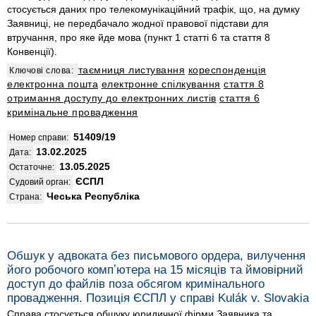
стосується даних про телекомунікаційний трафік, що, на думку
Заявниці, не передбачало жодної правової підстави для
втручання, про яке йде мова (пункт 1 статті 6 та стаття 8
Конвенції).
таємниця листування
кореспонденція
Ключові слова:
електронна пошта
електронне спілкування
стаття 8
отримання доступу до електронних листів
стаття 6
кримінальне провадження
51409/19
Номер справи:
13.02.2025
Дата:
13.05.2025
Остаточне:
ЄСПЛ
Судовий орган:
Чеська Республіка
Страна:
Обшук у адвоката без письмового ордера, вилучення
його робочого компʼютера на 15 місяців та ймовірний
доступ до файлів поза обсягом кримінального
провадження. Позиція ЄСПЛ у справі Kulák v. Slovakia
Справа стосується обшуку юридичної фірми Заявника та