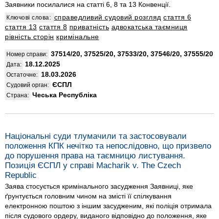
Заявники посилалися на статті 6, 8 та 13 Конвенції.
справедливий судовий розгляд
стаття 6
Ключові слова:
стаття 13
стаття 8
приватність
адвокатська таємниця
рівність сторін
кримінальне
37514/20, 37525/20, 37533/20, 37546/20, 37555/20
Номер справи:
18.12.2025
Дата:
18.03.2026
Остаточне:
ЄСПЛ
Судовий орган:
Чеська Республіка
Страна:
Національні суди тлумачили та застосовували
положення КПК нечітко та непослідовно, що призвело
до порушення права на таємницю листування.
Позиція ЄСПЛ у справі Macharik v. The Czech
Republic
Заява стосується кримінального засудження Заявниці, яке
ґрунтується головним чином на змісті її спілкування
електронною поштою з іншим засудженим, які поліція отримала
після судового ордеру, виданого відповідно до положення, яке