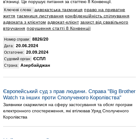
в’язниці. Це порушує питання за статтею 8 Конвенції.
адвокатська таємниця
право на приватне
Ключові слова:
життя
таємниця листування
конфіденційність спілкування
адвоката з клієнтом
адвокат-клієнт
захист від свавільного
втручання
порушення статті 8 Конвенції
8826/20
Номер справи:
20.06.2024
Дата:
20.09.2024
Остаточне:
ЄСПЛ
Судовий орган:
Азербайджан
Страна:
Європейський суд з прав людини. Справа "Big Brother
Watch та інших проти Сполученого Королівства"
Заявники скаржилися на сферу застосування та обсяг програм
електронного спостереження, які втілював Уряд Сполученого
Королівства