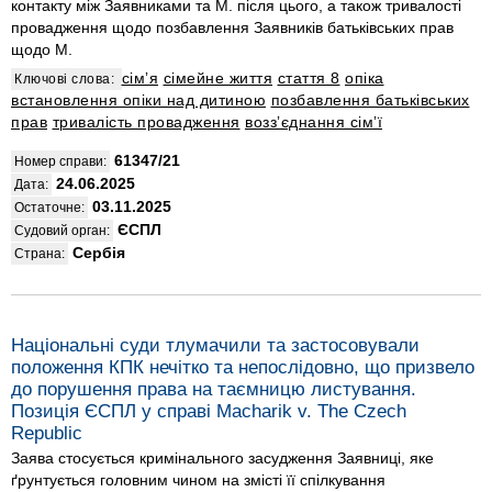
контакту між Заявниками та М. після цього, а також тривалості
провадження щодо позбавлення Заявників батьківських прав
щодо М.
сімʼя
сімейне життя
стаття 8
опіка
Ключові слова:
встановлення опіки над дитиною
позбавлення батьківських
прав
тривалість провадження
воззʼєднання сімʼї
61347/21
Номер справи:
24.06.2025
Дата:
03.11.2025
Остаточне:
ЄСПЛ
Судовий орган:
Сербія
Страна:
Національні суди тлумачили та застосовували
положення КПК нечітко та непослідовно, що призвело
до порушення права на таємницю листування.
Позиція ЄСПЛ у справі Macharik v. The Czech
Republic
Заява стосується кримінального засудження Заявниці, яке
ґрунтується головним чином на змісті її спілкування