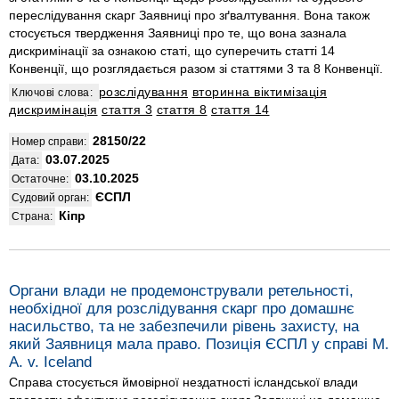
переслідування скарг Заявниці про зґвалтування. Вона також
стосується твердження Заявниці про те, що вона зазнала
дискримінації за ознакою статі, що суперечить статті 14
Конвенції, що розглядається разом зі статтями 3 та 8 Конвенції.
розслідування
вторинна віктимізація
Ключові слова:
дискримінація
стаття 3
стаття 8
стаття 14
28150/22
Номер справи:
03.07.2025
Дата:
03.10.2025
Остаточне:
ЄСПЛ
Судовий орган:
Кіпр
Страна:
Органи влади не продемонстрували ретельності,
необхідної для розслідування скарг про домашнє
насильство, та не забезпечили рівень захисту, на
який Заявниця мала право. Позиція ЄСПЛ у справі M.
A. v. Iceland
Справа стосується ймовірної нездатності ісландської влади