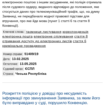
електронною поштою з іншим засудженим, які поліція отримала
після судового ордеру, виданого відповідно до положення, яке
стосується даних про телекомунікаційний трафік, що, на думку
Заявниці, не передбачало жодної правової підстави для
втручання, про яке йде мова (пункт 1 статті 6 та стаття 8
Конвенції).
таємниця листування
кореспонденція
Ключові слова:
електронна пошта
електронне спілкування
стаття 8
отримання доступу до електронних листів
стаття 6
кримінальне провадження
51409/19
Номер справи:
13.02.2025
Дата:
13.05.2025
Остаточне:
ЄСПЛ
Судовий орган:
Чеська Республіка
Страна:
Розкриття поліцією у довідці про несудимість
інформації про звинувачення Заявника, за яким його
було виправдано у суді, порушило Конвенцію.