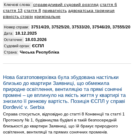
справедливий судовий розгляд
стаття 6
Ключові слова:
стаття 13
стаття 8
приватність
адвокатська таємниця
рівність сторін
кримінальне
37514/20, 37525/20, 37533/20, 37546/20, 37555/20
Номер справи:
18.12.2025
Дата:
18.03.2026
Остаточне:
ЄСПЛ
Судовий орган:
Чеська Республіка
Страна:
Нова багатоповерхівка була збудована настільки
близько до квартири Заявниці, що обмежила
природне освітлення, вентиляцію та прямі сонячні
промені – це вплинуло на якість життя у квартирі та
знизило її ринкову вартість. Позиція ЄСПЛ у справі
Đorđević v. Serbia
Справа стосується, відповідно до статті 8 Конвенції та статті 1
Протоколу № 1, будівництва будівлі в такій безпосередній
близькості до квартири Заявниці, що їй бракує природного
освітлення, вентиляції та прямих сонячних променів.