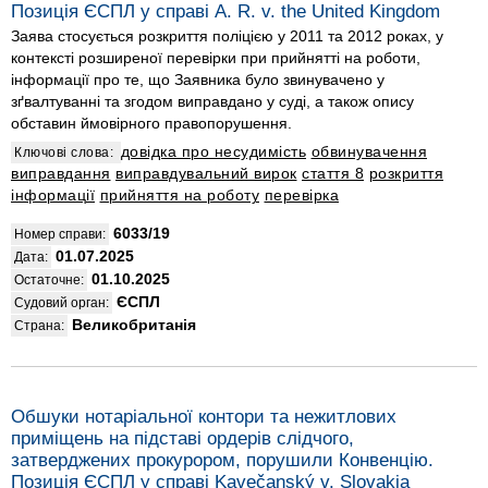
Позиція ЄСПЛ у справі A. R. v. the United Kingdom
Заява стосується розкриття поліцією у 2011 та 2012 роках, у
контексті розширеної перевірки при прийнятті на роботи,
інформації про те, що Заявника було звинувачено у
зґвалтуванні та згодом виправдано у суді, а також опису
обставин ймовірного правопорушення.
довідка про несудимість
обвинувачення
Ключові слова:
виправдання
виправдувальний вирок
стаття 8
розкриття
інформації
прийняття на роботу
перевірка
6033/19
Номер справи:
01.07.2025
Дата:
01.10.2025
Остаточне:
ЄСПЛ
Судовий орган:
Великобританія
Страна:
Обшуки нотаріальної контори та нежитлових
приміщень на підставі ордерів слідчого,
затверджених прокурором, порушили Конвенцію.
Позиція ЄСПЛ у справі Kavečanský v. Slovakia