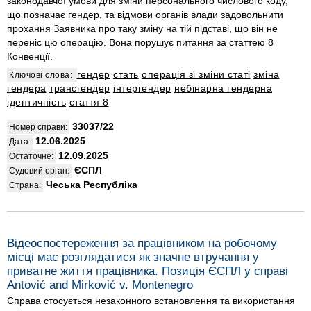
законодавчої умови для зміни персонального числового коду,
що позначає гендер, та відмови органів влади задовольнити
прохання Заявника про таку зміну на тій підставі, що він не
переніс цю операцію. Вона порушує питання за статтею 8
Конвенції.
гендер
стать
операція зі зміни статі
зміна
Ключові слова:
гендера
трансгендер
інтергендер
небінарна гендерна
ідентичність
стаття 8
33037/22
Номер справи:
12.06.2025
Дата:
12.09.2025
Остаточне:
ЄСПЛ
Судовий орган:
Чеська Республіка
Страна:
Відеоспостереження за працівником на робочому
місці має розглядатися як значне втручання у
приватне життя працівника. Позиція ЄСПЛ у справі
Antović and Mirković v. Montenegro
Справа стосується незаконного встановлення та використання