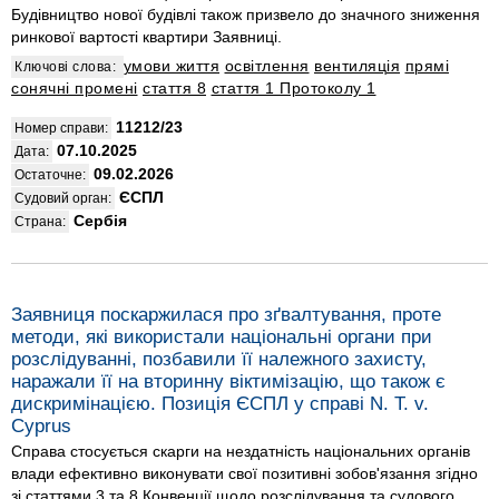
Будівництво нової будівлі також призвело до значного зниження
ринкової вартості квартири Заявниці.
умови життя
освітлення
вентиляція
прямі
Ключові слова:
сонячні промені
стаття 8
стаття 1 Протоколу 1
11212/23
Номер справи:
07.10.2025
Дата:
09.02.2026
Остаточне:
ЄСПЛ
Судовий орган:
Сербія
Страна:
Заявниця поскаржилася про зґвалтування, проте
методи, які використали національні органи при
розслідуванні, позбавили її належного захисту,
наражали її на вторинну віктимізацію, що також є
дискримінацією. Позиція ЄСПЛ у справі N. T. v.
Cyprus
Справа стосується скарги на нездатність національних органів
влади ефективно виконувати свої позитивні зобов'язання згідно
зі статтями 3 та 8 Конвенції щодо розслідування та судового