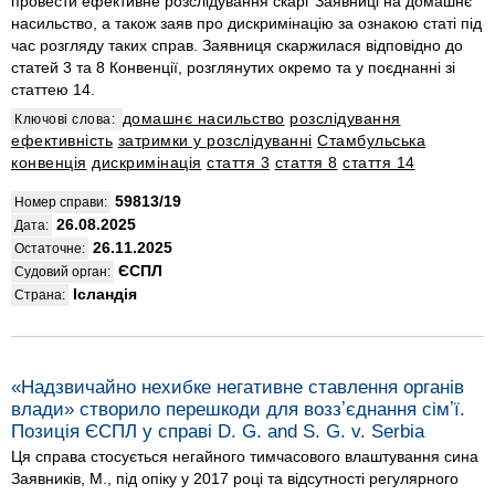
провести ефективне розслідування скарг Заявниці на домашнє
насильство, а також заяв про дискримінацію за ознакою статі під
час розгляду таких справ. Заявниця скаржилася відповідно до
статей 3 та 8 Конвенції, розглянутих окремо та у поєднанні зі
статтею 14.
домашнє насильство
розслідування
Ключові слова:
ефективність
затримки у розслідуванні
Стамбульська
конвенція
дискримінація
стаття 3
стаття 8
стаття 14
59813/19
Номер справи:
26.08.2025
Дата:
26.11.2025
Остаточне:
ЄСПЛ
Судовий орган:
Ісландія
Страна:
«Надзвичайно нехибке негативне ставлення органів
влади» створило перешкоди для воззʼєднання сімʼї.
Позиція ЄСПЛ у справі D. G. and S. G. v. Serbia
Ця справа стосується негайного тимчасового влаштування сина
Заявників, М., під опіку у 2017 році та відсутності регулярного