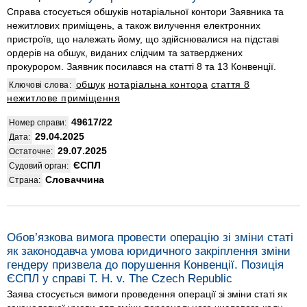
Справа стосується обшуків нотаріальної контори Заявника та
нежитлових приміщень, а також вилучення електронних
пристроїв, що належать йому, що здійснювалися на підставі
ордерів на обшук, виданих слідчим та затверджених
прокурором. Заявник посилався на статті 8 та 13 Конвенції.
обшук
нотаріальна контора
стаття 8
Ключові слова:
нежитлове приміщення
49617/22
Номер справи:
29.04.2025
Дата:
29.07.2025
Остаточне:
ЄСПЛ
Судовий орган:
Словаччина
Страна:
Обов’язкова вимога провести операцію зі зміни статі
як законодавча умова юридичного закріплення зміни
гендеру призвела до порушення Конвенції. Позиція
ЄСПЛ у справі T. H. v. The Czech Republic
Заява стосується вимоги проведення операції зі зміни статі як