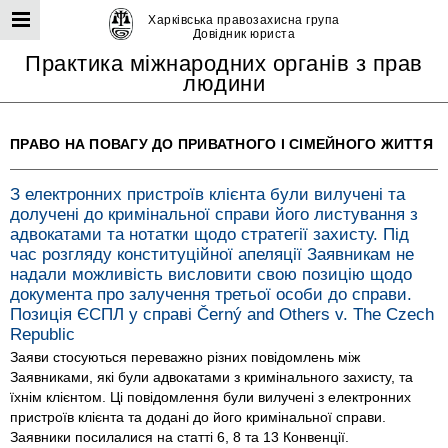
Харківська правозахисна група
Довідник юриста
Практика міжнародних органів з прав
людини
ПРАВО НА ПОВАГУ ДО ПРИВАТНОГО І СІМЕЙНОГО ЖИТТЯ
З електронних пристроїв клієнта були вилучені та
долучені до кримінальної справи його листування з
адвокатами та нотатки щодо стратегії захисту. Під
час розгляду конституційної апеляції Заявникам не
надали можливість висловити свою позицію щодо
документа про залучення третьої особи до справи.
Позиція ЄСПЛ у справі Černý and Others v. The Czech
Republic
Заяви стосуються переважно різних повідомлень між
Заявниками, які були адвокатами з кримінального захисту, та
їхнім клієнтом. Ці повідомлення були вилучені з електронних
пристроїв клієнта та додані до його кримінальної справи.
Заявники посилалися на статті 6, 8 та 13 Конвенції.