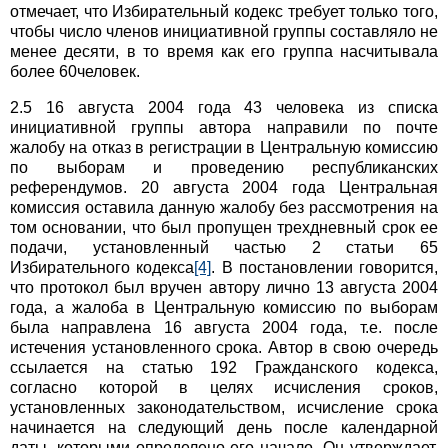
отмечает, что Избирательный кодекс требует только того,
чтобы число членов инициативной группы составляло не
менее десяти, в то время как его группа насчитывала
более 60человек.
2.5 16 августа 2004 года 43 человека из списка
инициативной группы автора направили по почте
жалобу на отказ в регистрации в Центральную комиссию
по выборам и проведению республиканских
референдумов. 20 августа 2004 года Центральная
комиссия оставила данную жалобу без рассмотрения на
том основании, что был пропущен трехдневный срок ее
подачи, установленный частью 2 статьи 65
Избирательного кодекса
[4]
. В постановлении говорится,
что протокол был вручен автору лично 13 августа 2004
года, а жалоба в Центральную комиссию по выборам
была направлена 16 августа 2004 года, т.е. после
истечения установленного срока. Автор в свою очередь
ссылается на статью 192 Гражданского кодекса,
согласно которой в целях исчисления сроков,
установленных законодательством, исчисление срока
начинается на следующий день после календарной
даты, которыми определено его начало. Он утверждает,