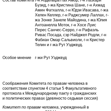
Состав Комитета
г-н Абдельфаттах Амор, г-н Лазхари
Бузид, г-жа Кристина Шане, г-н Ахмад
Амин Фатхалла, г-н Юдзи Ивасава, г-жа
Хелен Келлер, г-н Раджсумер Лаллах, г-
жа Зонке Занеле Майодина, г-жа Юлия
Антоанелла Моток, г-н Хосе Луис
Перес Санчес-Серро, г-н Рафаэль
Ривас Посада, сэр Найджел Родли, г-н
Фабиан Омар Сальвиоли, г-н Кристер
Телин и г-жа Рут Уэджвуд.
Особое мнение
г-жи Рут Уэджвуд
Соображения Комитета по правам человека в
соответствии спунктом 4 статьи 5 Факультативного
протокола к Международному пакту о гражданских
и политических правах (девяносто седьмая сессия)
Комитет по правам человека
, учрежденный в