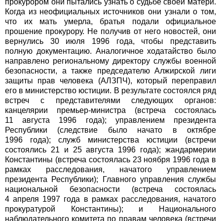
прокурором они пытались узнать о судьбе своей матери.
Когда из неофициальных источников они узнали о том,
что их мать умерла, братья подали официальное
прошение прокурору. Не получив от него новостей, они
вернулись 30 июля 1996 года, чтобы представить
полную документацию. Аналогичное ходатайство было
направлено региональному директору службы военной
безопасности, а также председателю Алжирской лиги
защиты прав человека (АЛЗПЧ), который переправил
его в министерство юстиции. В результате состоялся ряд
встреч с представителями следующих органов:
канцелярии премьер-министра (встреча состоялась
11 августа 1996 года); управлением президента
Республики (следствие было начато в октябре
1996 года); служб министерства юстиции (встречи
состоялись 21 и 25 августа 1996 года); жандармерии
Константины (встреча состоялась 23 ноября 1996 года в
рамках расследования, начатого управлением
президента Республики); Главного управления службы
национальной безопасности (встреча состоялась
4 апреля 1997 года в рамках расследования, начатого
прокуратурой Константины); и Национального
наблюдательного комитета по правам человека (встречи