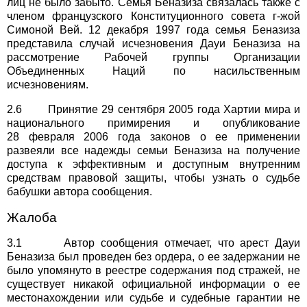
лиц не было забыто. Семья Беназиза связалась также с
членом французского Конституционного совета г-жой
Симоной Вей. 12 декабря 1997 года семья Беназиза
представила случай исчезновения Дауи Беназиза на
рассмотрение Рабочей группы Организации
Объединенных Наций по насильственным
исчезновениям.
2.6 Принятие 29 сентября 2005 года Хартии мира и
национального примирения и опубликование
28 февраля 2006 года законов о ее применении
развеяли все надежды семьи Беназиза на получение
доступа к эффективным и доступным внутренним
средствам правовой защиты, чтобы узнать о судьбе
бабушки автора сообщения.
Жалоба
3.1 Автор сообщения отмечает, что арест Дауи
Беназиза был проведен без ордера, о ее задержании не
было упомянуто в реестре содержания под стражей, не
существует никакой официальной информации о ее
местонахождении или судьбе и судебные гарантии не