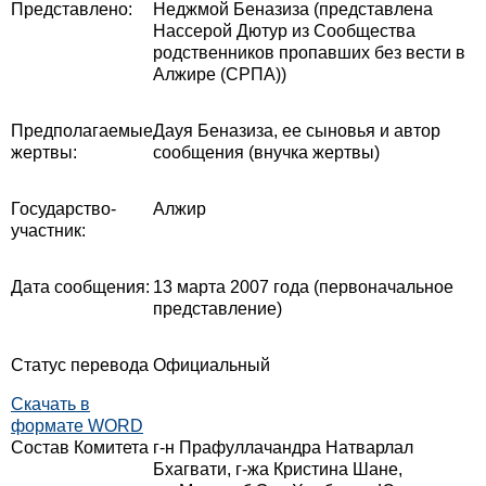
Представлено:
Неджмой Беназиза (представлена
Нассерой Дютур из Сообщества
родственников пропавших без вести в
Алжире (СРПА))
Предполагаемые
Дауя Беназиза, ее сыновья и автор
жертвы:
сообщения (внучка жертвы)
Государство-
Алжир
участник:
Дата сообщения:
13 марта 2007 года (первоначальное
представление)
Статус перевода
Официальный
Скачать в
формате WORD
Состав Комитета
г-н Прафуллачандра Натварлал
Бхагвати, г-жа Кристина Шане,