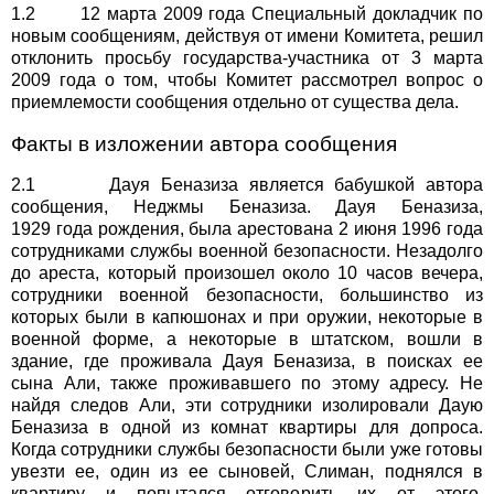
1.2 12 марта 2009 года Специальный докладчик по
новым сообщениям, действуя от имени Комитета, решил
отклонить просьбу государства-участника от 3 марта
2009 года о том, чтобы Комитет рассмотрел вопрос о
приемлемости сообщения отдельно от существа дела.
Факты в изложении автора сообщения
2.1 Дауя Беназиза является бабушкой автора
сообщения, Неджмы Беназиза. Дауя Беназиза,
1929 года рождения, была арестована 2 июня 1996 года
сотрудниками службы военной безопасности. Незадолго
до ареста, который произошел около 10 часов вечера,
сотрудники военной безопасности, большинство из
которых были в капюшонах и при оружии, некоторые в
военной форме, а некоторые в штатском, вошли в
здание, где проживала Дауя Беназиза, в поисках ее
сына Али, также проживавшего по этому адресу. Не
найдя следов Али, эти сотрудники изолировали Даую
Беназиза в одной из комнат квартиры для допроса.
Когда сотрудники службы безопасности были уже готовы
увезти ее, один из ее сыновей, Слиман, поднялся в
квартиру и попытался отговорить их от этого,