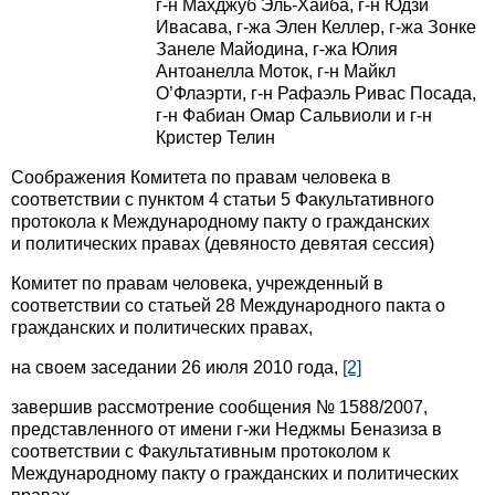
г‑н Махджуб Эль-Хаиба, г-н Юдзи
Ивасава, г-жа Элен Келлер, г-жа Зонке
Занеле Майодина, г-жа Юлия
Антоанелла Моток, г-н Майкл
О’Флаэрти, г-н Рафаэль Ривас Посада,
г-н Фабиан Омар Сальвиоли и г-н
Кристер Телин
Соображения Комитета по правам человека в
соответствии с пунктом 4 статьи 5 Факультативного
протокола к Международному пакту о гражданских
и политических правах (девяносто девятая сессия)
Комитет по правам человека, учрежденный в
соответствии со статьей 28 Международного пакта о
гражданских и политических правах,
на своем заседании 26 июля 2010 года,
[2]
завершив рассмотрение сообщения № 1588/2007,
представленного от имени г-жи Неджмы Беназиза в
соответствии с Факультативным протоколом к
Международному пакту о гражданских и политических