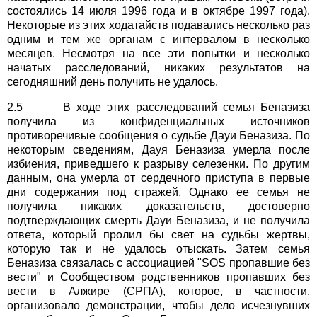
состоялись 14 июля 1996 года и в октябре 1997 года).
Некоторые из этих ходатайств подавались несколько раз
одним и тем же органам с интервалом в несколько
месяцев. Несмотря на все эти попытки и несколько
начатых расследований, никаких результатов на
сегодняшний день получить не удалось.
2.5 В ходе этих расследований семья Беназиза
получила из конфиденциальных источников
противоречивые сообщения о судьбе Дауи Беназиза. По
некоторым сведениям, Дауя Беназиза умерла после
избиения, приведшего к разрыву селезенки. По другим
данным, она умерла от сердечного приступа в первые
дни содержания под стражей. Однако ее семья не
получила никаких доказательств, достоверно
подтверждающих смерть Дауи Беназиза, и не получила
ответа, который пролил бы свет на судьбы жертвы,
которую так и не удалось отыскать. Затем семья
Беназиза связалась с ассоциацией "SOS пропавшие без
вести" и Сообществом родственников пропавших без
вести в Алжире (СРПА), которое, в частности,
организовало демонстрации, чтобы дело исчезнувших