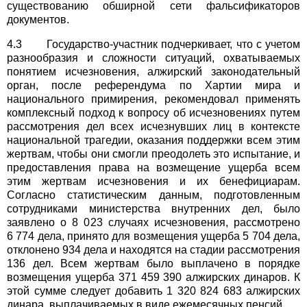
существованию обширной сети фальсификаторов
документов.
4.3 Государство-участник подчеркивает, что с учетом
разнообразия и сложности ситуаций, охватываемых
понятием исчезновения, алжирский законодательный
орган, после референдума по Хартии мира и
национального примирения, рекомендовал применять
комплексный подход к вопросу об исчезновениях путем
рассмотрения дел всех исчезнувших лиц в контексте
национальной трагедии, оказания поддержки всем этим
жертвам, чтобы они смогли преодолеть это испытание, и
предоставления права на возмещение ущерба всем
этим жертвам исчезновения и их бенефициарам.
Согласно статистическим данным, подготовленным
сотрудниками министерства внутренних дел, было
заявлено о 8 023 случаях исчезновения, рассмотрено
6 774 дела, принято для возмещения ущерба 5 704 дела,
отклонено 934 дела и находятся на стадии рассмотрения
136 дел. Всем жертвам было выплачено в порядке
возмещения ущерба 371 459 390 алжирских динаров. К
этой сумме следует добавить 1 320 824 683 алжирских
динара, выплачиваемых в виде ежемесячных пенсий.