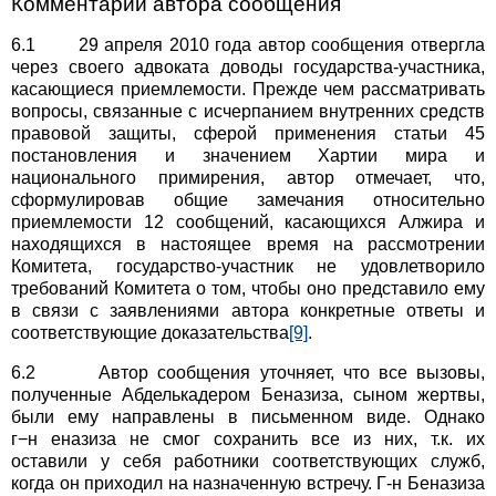
Комментарии автора сообщения
6.1 29 апреля 2010 года автор сообщения отвергла
через своего адвоката доводы государства-участника,
касающиеся приемлемости. Прежде чем рассматривать
вопросы, связанные с исчерпанием внутренних средств
правовой защиты, сферой применения статьи 45
постановления и значением Хартии мира и
национального примирения, автор отмечает, что,
сформулировав общие замечания относительно
приемлемости 12 сообщений, касающихся Алжира и
находящихся в настоящее время на рассмотрении
Комитета, государство-участник не удовлетворило
требований Комитета о том, чтобы оно представило ему
в связи с заявлениями автора конкретные ответы и
соответствующие доказательства
[9]
.
6.2 Автор сообщения уточняет, что все вызовы,
полученные Абделькадером Беназиза, сыном жертвы,
были ему направлены в письменном виде. Однако
г−н еназиза не смог сохранить все из них, т.к. их
оставили у себя работники соответствующих служб,
когда он приходил на назначенную встречу. Г-н Беназиза