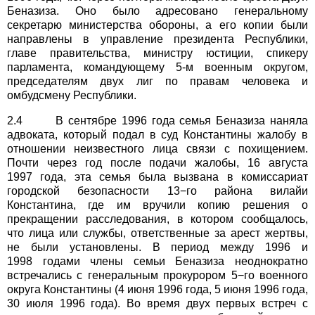
Беназиза. Оно было адресовано генеральному
секретарю министерства обороны, а его копии были
направлены в управление президента Республики,
главе правительства, министру юстиции, спикеру
парламента, командующему 5-м военным округом,
председателям двух лиг по правам человека и
омбудсмену Республики.
2.4 В сентябре 1996 года семья Беназиза наняла
адвоката, который подал в суд Константины жалобу в
отношении неизвестного лица связи с похищением.
Почти через год после подачи жалобы, 16 августа
1997 года, эта семья была вызвана в комиссариат
городской безопасности 13−го района вилайи
Константина, где им вручили копию решения о
прекращении расследования, в котором сообщалось,
что лица или службы, ответственные за арест жертвы,
не были установлены. В период между 1996 и
1998 годами члены семьи Беназиза неоднократно
встречались с генеральным прокурором 5−го военного
округа Константины (4 июня 1996 года, 5 июня 1996 года,
30 июля 1996 года). Во время двух первых встреч с