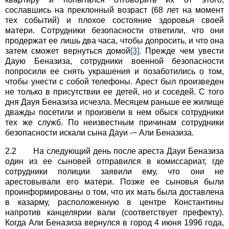
сославшись на преклонный возраст (68 лет на момент
тех событий) и плохое состояние здоровья своей
матери. Сотрудники безопасности ответили, что они
продержат ее лишь два часа, чтобы допросить, и что она
затем сможет вернуться домой
[3]
. Прежде чем увести
Даую Беназиза, сотрудники военной безопасности
попросили ее снять украшения и позаботились о том,
чтобы унести с собой телефоны. Арест был произведен
не только в присутствии ее детей, но и соседей. С того
дня Дауя Беназиза исчезла. Месяцем раньше ее жилище
дважды посетили и произвели в нем обыск сотрудники
тех же служб. По неизвестным причинам сотрудники
безопасности искали сына Дауи -− Али Беназиза.
2.2 На следующий день после ареста Дауи Беназиза
один из ее сыновей отправился в комиссариат, где
сотрудники полиции заявили ему, что они не
арестовывали его матери. Позже ее сыновья были
проинформированы о том, что их мать была доставлена
в казарму, расположенную в центре Константины
напротив канцелярии вали (соответствует префекту).
Когда Али Беназиза вернулся в город 4 июня 1996 года,