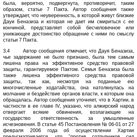
была, вероятно, подвергнута, противоречит, таким
образом, статье 7 Пакта. Автор сообщения также
утверждает, что неуверенность, в которой живут близкие
Дауи Беназиза и которая не дает им смириться с ее
кончиной, представляет собой бесчеловечное или
унижающее достоинство обращение с ними по смыслу
статьи 7 Пакта.
3.4 Автор сообщения отмечает, что Дауя Беназиза,
чье задержание не было признано, была тем самым
лишена права на эффективное средство правовой
защиты, гарантируемое Пактом. Семья Беназиза была
также лишена эффективного средства правовой
защиты, так как, несмотря на поданные ею
многочисленные ходатайства, она натолкнулась на
молчание и бездействие органов власти, к которым она
обращалась. Автор сообщения уточняет, что в Хартии, в
частности в ее главе IV, указано, что алжирский народ
отвергает всякие обвинения, возлагающие на
государство ответственность за умышленные
исчезновения. В статье 45 Постановления № 06-01 от 27
февраля 2006 года об осуществлении Хартии
предусматривается, что "против сотрудников сил