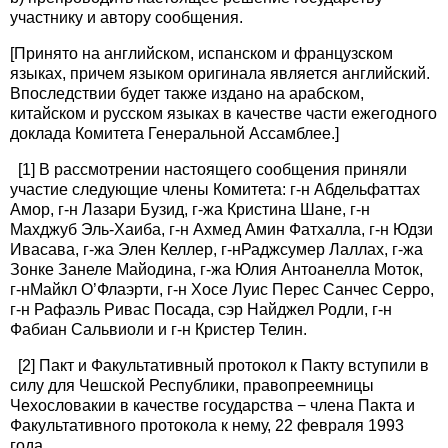
участнику и автору сообщения.
[Принято на английском, испанском и французском
языках, причем языком оригинала является английский.
Впоследствии будет также издано на арабском,
китайском и русском языках в качестве части ежегодного
доклада Комитета Генеральной Ассамблее.]
[1] В рассмотрении настоящего сообщения приняли
участие следующие члены Комитета: г-н Абдельфаттах
Амор, г-н Лазари Бузид, г-жа Кристина Шане, г-н
Махджуб Эль-Хаиба, г-н Ахмед Амин Фатхалла, г-н Юдзи
Ивасава, г-жа Элен Келлер, г‑нРаджсумер Лаллах, г-жа
Зонке Занеле Майодина, г-жа Юлия Антоанелла Моток,
г‑нМайкл О’Флаэрти, г-н Хосе Луис Перес Санчес Серро,
г-н Рафаэль Ривас Посада, сэр Найджел Родли, г-н
Фабиан Сальвиоли и г-н Кристер Телин.
[2] Пакт и Факультативный протокол к Пакту вступили в
силу для Чешской Республики, правопреемницы
Чехословакии в качестве государства − члена Пакта и
Факультативного протокола к нему, 22 февраля 1993
года.