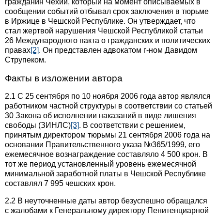
гражданин Чехии, который на момент описываемых в
сообщении событий отбывал срок заключения в тюрьме
в Иржице в Чешской Республике. Он утверждает, что
стал жертвой нарушения Чешской Республикой статьи
26 Международного пакта о гражданских и политических
правах
[2]
. Он представлен адвокатом г-ном Давидом
Струпеком.
Факты в изложении автора
2.1 С 25 сентября по 10 ноября 2006 года автор являлся
работником частной структуры в соответствии со статьей
30 Закона об исполнении наказаний в виде лишения
свободы (ЗИНЛС)
[3]
. В соответствии с решением,
принятым директором тюрьмы 21 сентября 2006 года на
основании Правительственного указа №365/1999, его
ежемесячное вознаграждение составляло 4 500 крон. В
тот же период установленный уровень ежемесячной
минимальной заработной платы в Чешской Республике
составлял 7 995 чешских крон.
2.2 В неуточненные даты автор безуспешно обращался
с жалобами к Генеральному директору Пенитенциарной