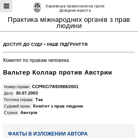
Харківська правозахисна група
Довідник юриста
Практика міжнародних органів з прав
людини
ДОСТУП ДО СУДУ
•
ІНШЕ ПІДҐРУНТТЯ
Комитет по правам человека
Вальтер Коллар против Австрии
CCPR/C/78/D/989/2001
Номер справи:
30.07.2003
Дата:
Так
Поточна справа:
Комітет з прав людини
Судовий орган:
Австрія
Страна:
ФАКТЫ В ИЗЛОЖЕНИИ АВТОРА