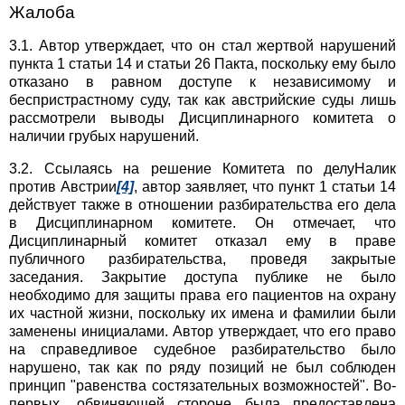
Жалоба
3.1. Автор утверждает, что он стал жертвой нарушений
пункта 1 статьи 14 и статьи 26 Пакта, поскольку ему было
отказано в равном доступе к независимому и
беспристрастному суду, так как австрийские суды лишь
рассмотрели выводы Дисциплинарного комитета о
наличии грубых нарушений.
3.2. Ссылаясь на решение Комитета по делуНалик
против Австрии
[4]
, автор заявляет, что пункт 1 статьи 14
действует также в отношении разбирательства его дела
в Дисциплинарном комитете. Он отмечает, что
Дисциплинарный комитет отказал ему в праве
публичного разбирательства, проведя закрытые
заседания. Закрытие доступа публике не было
необходимо для защиты права его пациентов на охрану
их частной жизни, поскольку их имена и фамилии были
заменены инициалами. Автор утверждает, что его право
на справедливое судебное разбирательство было
нарушено, так как по ряду позиций не был соблюден
принцип "равенства состязательных возможностей". Во-
первых, обвиняющей стороне была предоставлена