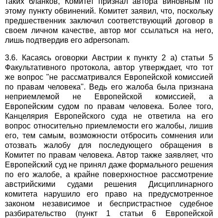
таких бланков, Комитет признал автора виновным по
этому пункту обвинений. Комитет заявил, что, поскольку
предшественник заключил соответствующий договор в
своем личном качестве, автор мог ссылаться на него,
лишь подтвердив его adpersonam.
3.6. Касаясь оговорки Австрии к пункту 2 а) статьи 5
Факультативного протокола, автор утверждает, что тот
же вопрос "не рассматривался Европейской комиссией
по правам человека". Ведь его жалоба была признана
неприемлемой не Европейской комиссией, а
Европейским судом по правам человека. Более того,
Канцелярия Европейского суда не ответила на его
вопрос относительно приемлемости его жалобы, лишив
его, тем самым, возможности отбросить сомнения или
отозвать жалобу для последующего обращения в
Комитет по правам человека. Автор также заявляет, что
Европейский суд не принял даже формального решения
по его жалобе, а крайне поверхностное рассмотрение
австрийскими судами решения Дисциплинарного
комитета нарушило его право на предусмотренное
законом независимое и беспристрастное судебное
разбирательство (пункт 1 статьи 6 Европейской