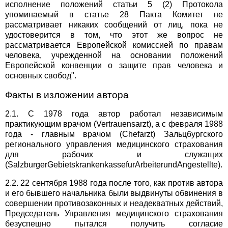
исполнение положений статьи 5 (2) Протокола
упоминаемый в статье 28 Пакта Комитет не
рассматривает никаких сообщений от лиц, пока не
удостоверится в том, что этот же вопрос не
рассматривается Европейской комиссией по правам
человека, учрежденной на основании положений
Европейской конвенции о защите прав человека и
основных свобод".
Факты в изложении автора
2.1. С 1978 года автор работал независимым
практикующим врачом (Vertrauensarzt), а с февраля 1988
года - главным врачом (Chefarzt) Зальцбургского
регионального управления медицинского страхования
для рабочих и служащих
(SalzburgerGebietskrankenkassefurArbeiterundAngestellte).
2.2. 22 сентября 1988 года после того, как против автора
и его бывшего начальника были выдвинуты обвинения в
совершении противозаконных и неадекватных действий,
Председатель Управления медицинского страхования
безуспешно пытался получить согласие