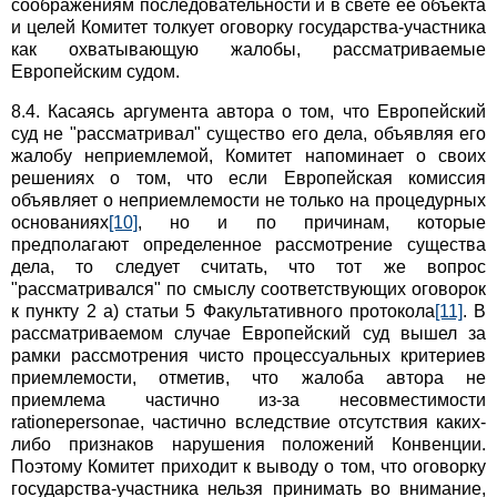
соображениям последовательности и в свете ее объекта
и целей Комитет толкует оговорку государства-участника
как охватывающую жалобы, рассматриваемые
Европейским судом.
8.4. Касаясь аргумента автора о том, что Европейский
суд не "рассматривал" существо его дела, объявляя его
жалобу неприемлемой, Комитет напоминает о своих
решениях о том, что если Европейская комиссия
объявляет о неприемлемости не только на процедурных
основаниях
[10]
, но и по причинам, которые
предполагают определенное рассмотрение существа
дела, то следует считать, что тот же вопрос
"рассматривался" по смыслу соответствующих оговорок
к пункту 2 а) статьи 5 Факультативного протокола
[11]
. В
рассматриваемом случае Европейский суд вышел за
рамки рассмотрения чисто процессуальных критериев
приемлемости, отметив, что жалоба автора не
приемлема частично из-за несовместимости
rationepersonae, частично вследствие отсутствия каких-
либо признаков нарушения положений Конвенции.
Поэтому Комитет приходит к выводу о том, что оговорку
государства-участника нельзя принимать во внимание,