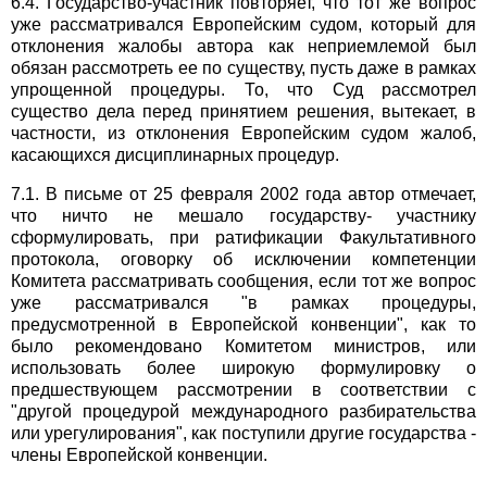
6.4. Государство-участник повторяет, что тот же вопрос
уже рассматривался Европейским судом, который для
отклонения жалобы автора как неприемлемой был
обязан рассмотреть ее по существу, пусть даже в рамках
упрощенной процедуры. То, что Суд рассмотрел
существо дела перед принятием решения, вытекает, в
частности, из отклонения Европейским судом жалоб,
касающихся дисциплинарных процедур.
7.1. В письме от 25 февраля 2002 года автор отмечает,
что ничто не мешало государству- участнику
сформулировать, при ратификации Факультативного
протокола, оговорку об исключении компетенции
Комитета рассматривать сообщения, если тот же вопрос
уже рассматривался "в рамках процедуры,
предусмотренной в Европейской конвенции", как то
было рекомендовано Комитетом министров, или
использовать более широкую формулировку о
предшествующем рассмотрении в соответствии с
"другой процедурой международного разбирательства
или урегулирования", как поступили другие государства -
члены Европейской конвенции.