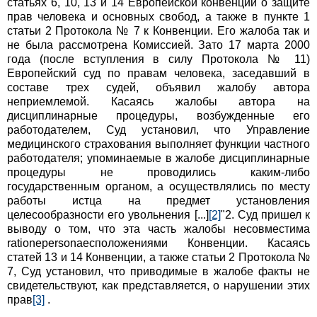
статьях 6, 10, 13 и 14 Европейской конвенции о защите
прав человека и основных свобод, а также в пункте 1
статьи 2 Протокола № 7 к Конвенции. Его жалоба так и
не была рассмотрена Комиссией. Зато 17 марта 2000
года (после вступления в силу Протокола № 11)
Европейский суд по правам человека, заседавший в
составе трех судей, объявил жалобу автора
неприемлемой. Касаясь жалобы автора на
дисциплинарные процедуры, возбужденные его
работодателем, Суд установил, что Управление
медицинского страхования выполняет функции частного
работодателя; упоминаемые в жалобе дисциплинарные
процедуры не проводились каким-либо
государственным органом, а осуществлялись по месту
работы истца на предмет установления
целесообразности его увольнения [...]
[2]
"2. Суд пришел к
выводу о том, что эта часть жалобы несовместима
rationepersonaecположениями Конвенции. Касаясь
статей 13 и 14 Конвенции, а также статьи 2 Протокола №
7, Суд установил, что приводимые в жалобе факты не
свидетельствуют, как представляется, о нарушении этих
прав
[3]
.