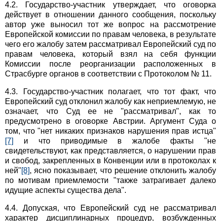
4.2. Государство-участник утверждает, что оговорка
действует в отношении данного сообщения, поскольку
автор уже выносил тот же вопрос на рассмотрение
Европейской комиссии по правам человека, в результате
чего его жалобу затем рассматривал Европейский суд по
правам человека, который взял на себя функции
Комиссии после реорганизации расположенных в
Страсбурге органов в соответствии с Протоколом № 11.
4.3. Государство-участник полагает, что тот факт, что
Европейский суд отклонил жалобу как неприемлемую, не
означает, что Суд ее не "рассматривал", как то
предусмотрено в оговорке Австрии. Аргумент Суда о
том, что "нет никаких признаков нарушения прав истца"
[7]
и что приводимые в жалобе факты "не
свидетельствуют, как представляется, о нарушении прав
и свобод, закрепленных в Конвенции или в протоколах к
ней"
[8]
, ясно показывает, что решение отклонить жалобу
по мотивам приемлемости "также затрагивает далеко
идущие аспекты существа дела".
4.4. Допуская, что Европейский суд не рассматривал
характер дисциплинарных процедур, возбужденных