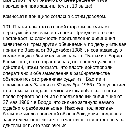
мая 1986 г., что привело к отмене решения из-за
нарушения прав защиты (см. п. 19 выше).
Комиссия в принципе согласна с этим доводом.
101. Правительство со своей стороны не считает
неразумной длительность срока. Прежде всего оно
настаивает на сложности предъявления обвинения
заявителю и трем другим обвиняемым по делу, учитывая
принятие Закона от 30 декабря 1986 г. и совпадающую
компетенцию обвинительных палат г. Пуатье и г. Бордо.
Кроме того, оно опирается на даты процессуальных
действий, чтобы показать, что власти действовали
оперативно и оба замедления в разбирательстве
объяснялись отстранением судьи из г. Бастии и
применением Закона от 30 декабря 1986 г. Оно упрекает
г-на Томази в подаче нескольких жалоб, в частности,
после первого решения о предъявлении обвинения от
27 мая 1986 г. в Бордо, что сильно затянуло начало
судебного разбирательства. Наконец, подчеркивая
большое число прошений об освобождении, поданных
заявителем, оно считает его частично ответственным за
длительность его заключения.