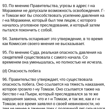
93. По мнению Правительства, угрозы в адрес г-на
Мораккини не допускали возможность освобождения. Г-
н Томази мог бы способствовать усилению давления на
г-на Мораккини, который был тем лицом, с которого
началось уголовное преследование, и который затем
пытался покончить с собой.
94. Заявитель оспаривает это утверждение, в то время
как Комиссия своего мнения не высказывает.
95. По мнению Суда, реальная опасность давления на
свидетелей существовала с самого начала. Со
временем она уменьшалась, но полностью не исчезла.
(d) Опасность побега
96. Правительство утверждает, что существовала
опасность побега. Оно ссылается на тяжесть наказания,
которое грозило г-ну Томази. Оно ссылается также на
бегство г-на Пьери, который преследовался за те же
нарушения закона, что и г-н Томази, и так же, как и г-н
Томази, все время заявлял о своей невиновности, но
тем не менее в течение трех с половиной лет скрывался