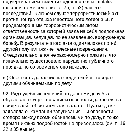
подчеркиванием тяжести содеянного (см. mutatis
mutandis то же решение, с. 25, п. 52) или его
последствий. В любом случае террористический акт
против центра отдыха Иностранного легиона был
преднамеренным террористическим актом,
ответственность за который взяла на себя подпольная
организация, ведущая, по ее заявлению, вооруженную
борьбу. В результате этого акта один человек погиб,
другой получил тяжкие телесные повреждения.
Следовательно, вполне закономерно полагать, что
изначально существовало нарушение публичного
порядка, но со временем оно исчезло.
(c) Опасность давления на свидетелей и сговора с
другими обвиняемыми по делу
92. Ряд судебных решений по данному делу был
обусловлен существованием опасности давления на
свидетелей - обвинительная палата г. Пуатье даже
заявляла о "кампании запугивания" - и опасности
сговора между всеми обвиняемыми по делу, в то же
время никаких подробностей не приводилось (см. п. 16,
22 и 35 выше).