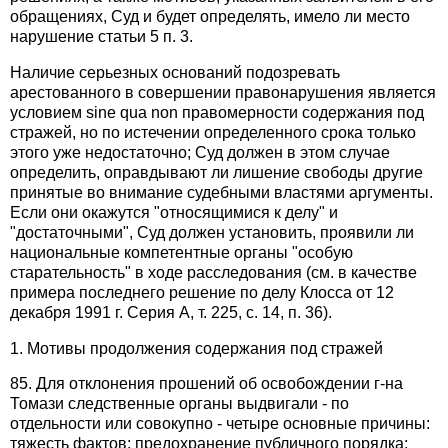
обращениях, Суд и будет определять, имело ли место
нарушение статьи 5 п. 3.
Наличие серьезных оснований подозревать
арестованного в совершении правонарушения является
условием sine qua non правомерности содержания под
стражей, но по истечении определенного срока только
этого уже недостаточно; Суд должен в этом случае
определить, оправдывают ли лишение свободы другие
принятые во внимание судебными властями аргументы.
Если они окажутся "относящимися к делу" и
"достаточными", Суд должен установить, проявили ли
национальные компетентные органы "особую
старательность" в ходе расследования (см. в качестве
примера последнего решение по делу Клосса от 12
декабря 1991 г. Серия А, т. 225, с. 14, п. 36).
1. Мотивы продолжения содержания под стражей
85. Для отклонения прошений об освобождении г-на
Томази следственные органы выдвигали - по
отдельности или совокупно - четыре основные причины:
тяжесть фактов; предохранение публичного порядка;