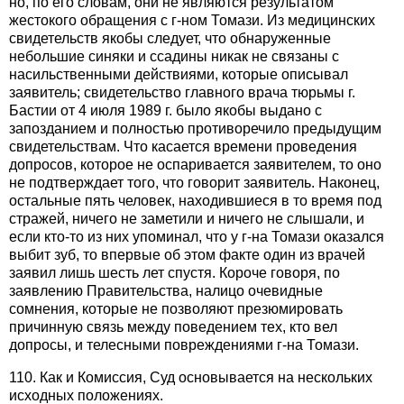
но, по его словам, они не являются результатом
жестокого обращения с г-ном Томази. Из медицинских
свидетельств якобы следует, что обнаруженные
небольшие синяки и ссадины никак не связаны с
насильственными действиями, которые описывал
заявитель; свидетельство главного врача тюрьмы г.
Бастии от 4 июля 1989 г. было якобы выдано с
запозданием и полностью противоречило предыдущим
свидетельствам. Что касается времени проведения
допросов, которое не оспаривается заявителем, то оно
не подтверждает того, что говорит заявитель. Наконец,
остальные пять человек, находившиеся в то время под
стражей, ничего не заметили и ничего не слышали, и
если кто-то из них упоминал, что у г-на Томази оказался
выбит зуб, то впервые об этом факте один из врачей
заявил лишь шесть лет спустя. Короче говоря, по
заявлению Правительства, налицо очевидные
сомнения, которые не позволяют презюмировать
причинную связь между поведением тех, кто вел
допросы, и телесными повреждениями г-на Томази.
110. Как и Комиссия, Суд основывается на нескольких
исходных положениях.