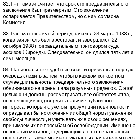
82. Г-н Томази считает, что срок его предварительного
заключения был чрезмерным. Это заявление
оспаривается Правительством, но с ним согласна
Комиссия.
83. Рассматриваемый период начался 23 марта 1983 г.,
когда заявитель был арестован, и завершился 22
октября 1988 г. оправдательным приговором суда
ассизов Жиронды. Следовательно, он длился пять лет и
семь месяцев.
84. Национальные судебные власти призваны в первую
очередь следить за тем, чтобы в каждом конкретном
случае длительность предварительного заключения
обвиняемого не превышала разумных пределов. С этой
целью они должны рассматривать все обстоятельства,
позволяющие подтвердить наличие публичного
интереса, который с учетом презумпции невиновности
оправдывал бы исключения из общей нормы уважения
свободы личности, и учитывать их в своих решениях,
принимаемых по просьбам об освобождении. Именно на
основании мотивов, содержащихся в вышеназванных
решениях, а также мотивов, указанных заявителем в его