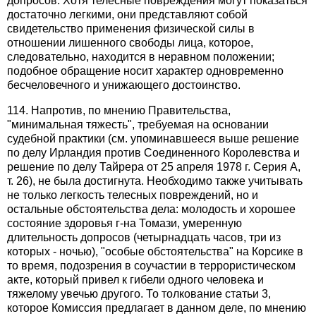
допросов. Хотя телесные повреждения могут показаться
достаточно легкими, они представляют собой
свидетельство применения физической силы в
отношении лишенного свободы лица, которое,
следовательно, находится в неравном положении;
подобное обращение носит характер одновременно
бесчеловечного и унижающего достоинство.
114. Напротив, по мнению Правительства,
"минимальная тяжесть", требуемая на основании
судебной практики (см. упоминавшееся выше решение
по делу Ирландия против Соединенного Королевства и
решение по делу Тайрера от 25 апреля 1978 г. Серия А,
т. 26), не была достигнута. Необходимо также учитывать
не только легкость телесных повреждений, но и
остальные обстоятельства дела: молодость и хорошее
состояние здоровья г-на Томази, умеренную
длительность допросов (четырнадцать часов, три из
которых - ночью), "особые обстоятельства" на Корсике в
то время, подозрения в соучастии в террористическом
акте, который привел к гибели одного человека и
тяжелому увечью другого. То толкование статьи 3,
которое Комиссия предлагает в данном деле, по мнению